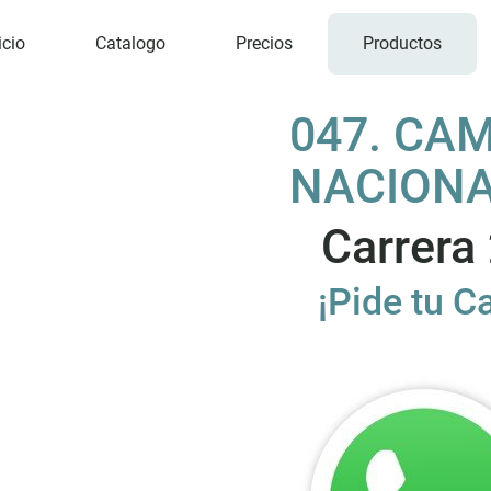
icio
Catalogo
Precios
Productos
047. CA
NACION
Carrera
¡Pide tu C