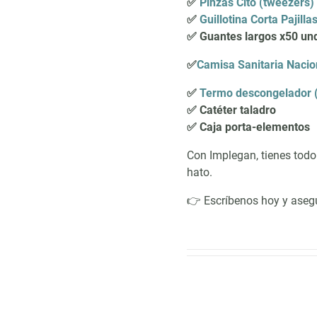
✅
Pinzas Cito (tweezers)
✅
Guillotina Corta Pajilla
✅ Guantes largos x50 un
✅
Camisa Sanitaria Nacio
✅
Termo descongelador (a
✅ Catéter taladro
✅ Caja porta-elementos
Con Implegan, tienes todo 
hato.
👉 Escríbenos hoy y asegu